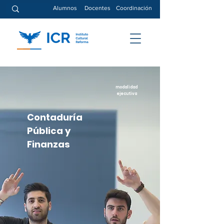
Alumnos
Docentes
Coordinación
modalidad
ejecutiva
Contaduría
Pública y
Finanzas