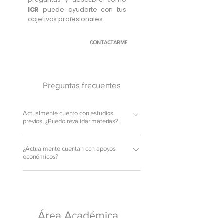
ICR
puede ayudarte con tus
objetivos profesionales.
CONTACTARME
Preguntas frecuentes
Actualmente cuento con estudios
previos, ¿Puedo revalidar materias?
Claro, si actualmente cuentas con estudios
¿Actualmente cuentan con apoyos
previos de Licenciatura o Bachillerato,
económicos?
revalidamos tus materias.
Así es, contamos con becas escolares que
parten del 25%, las cuales dependen al
desempeño académico. Además,
contamos con horarios y colegiaturas
Área Académica