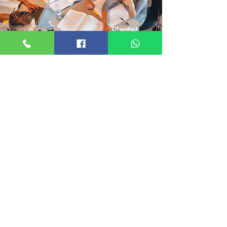
Plantel
Puebla
CONOCER MÁS
NUESTRA ESENCIA
ES TRASCENDER
¡Inicia el proceso de admisión hoy
mismo!